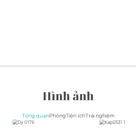
guy nga cùng những câu chuyện giàu giá trị văn hóa, lịch sử tro
Hình ảnh
Tổng quan
Phòng
Tiện ích
Trải nghiệm