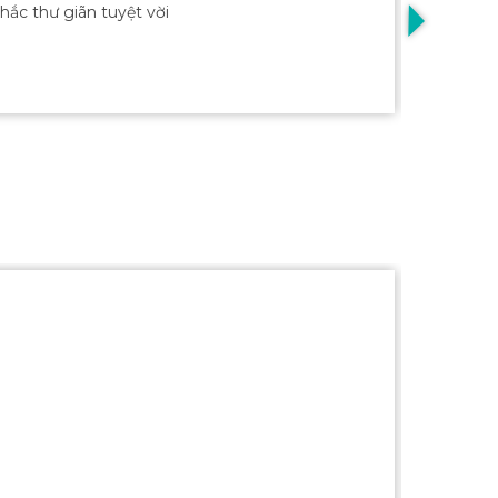
Câu mự
ắc thư giãn tuyệt vời
20: