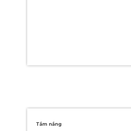
3 ngày 2 đêm
Lịch trình 3 ngày 2 đêm tại Hạ Long mang tới 
XEM THÊM
Tắm nắng