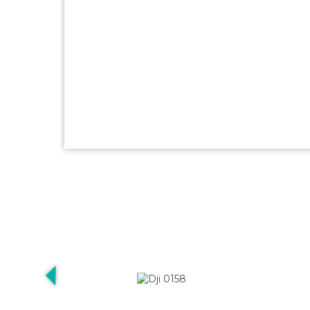
Động Mê Cung
Bước vào thế giới cổ xưa với vẻ đẹp lộng lẫy n