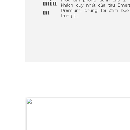
một căn phòng dành cho 2 
miu
khách duy nhất của tàu Emer
m
Premium, chúng tôi đảm bảo
trung […]