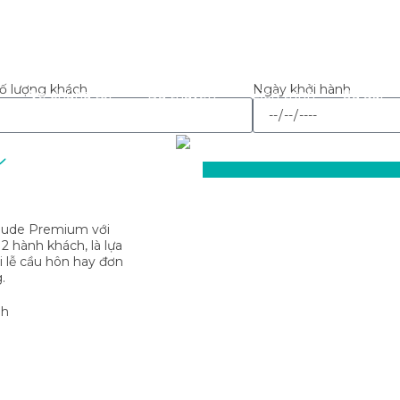
ố lượng khách
Ngày khởi hành
Về chúng tôi
Du thuyền
Lịch trình
Ưu đãi
m
raude Premium với
2 hành khách, là lựa
i lễ cầu hôn hay đơn
.
nh