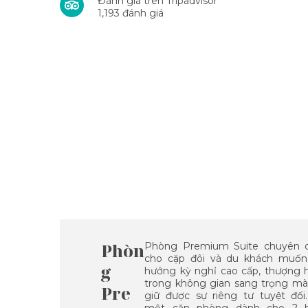
Đánh giá trên Tripadvisor
1,193 đánh giá
Phòn
Phòng Premium Suite chuyên 
cho cặp đôi và du khách muốn
g
hưởng kỳ nghỉ cao cấp, thượng 
trong không gian sang trọng mà
Pre
giữ được sự riêng tư tuyệt đối.