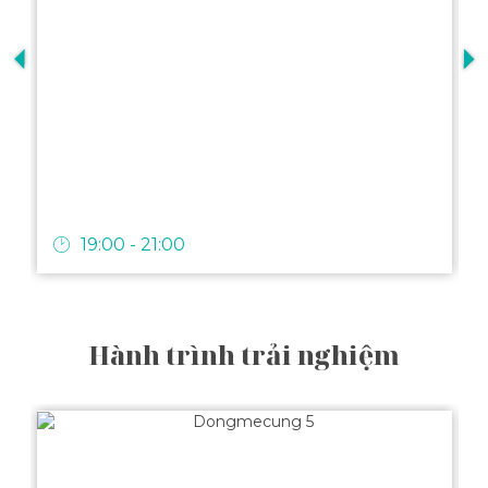
H
t
19:00 - 21:00
Hành trình trải nghiệm