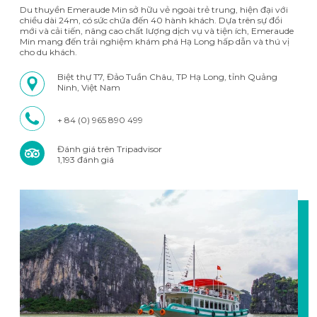
Du thuyền Emeraude Min sở hữu vẻ ngoài trẻ trung, hiện đại với
chiều dài 24m, có sức chứa đến 40 hành khách. Dựa trên sự đổi
mới và cải tiến, nâng cao chất lượng dịch vụ và tiện ích, Emeraude
Min mang đến trải nghiệm khám phá Hạ Long hấp dẫn và thú vị
cho du khách.
Biệt thự T7, Đảo Tuần Châu, TP Hạ Long, tỉnh Quảng
Ninh, Việt Nam
+ 84 (0) 965 890 499
Đánh giá trên Tripadvisor
1,193 đánh giá