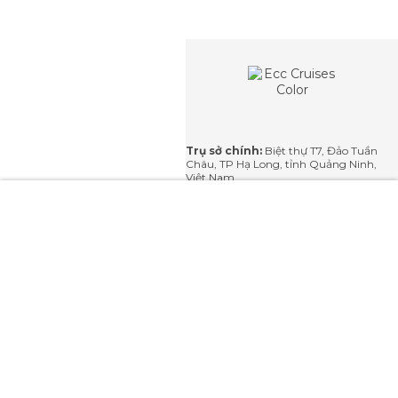
Liên
Mọi thắc
mắc vui
hệ
lòng liên
với chúng
tôi qua
email hoặc
để lại lời
nhắn tại
Trụ sở chính:
Biệt thự T7, Đảo Tuần
đây. Chúng
Châu, TP Hạ Long, tỉnh Quảng Ninh,
tôi sẽ phản
Việt Nam
hồi lại
trong vòng
Văn phòng Hà Nội :
Tầng 3, 46
24 giờ.
Nguyễn Trường Tộ, Hà Nội, Việt Nam
GỬI
Hotline:
+ 84 (0) 965 890 499
Email:
sales@tmgroup.vn
Bản quyền thuộc về Emeraude Classic Cruise.