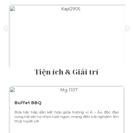
Tiện ích & Giải trí
Lịch trình 4 tiếng
Hải trình 4 giờ trong ngày tập trung vào những trải nghiệm
H
nổi bật nhất tại Vịnh Hạ Long như khám phá hang Sửng Sốt,
n
Hòn Gà Chọi, Làng Ba
H
Buffet BBQ
Bữa tiệc hấp dẫn kết hợp giữa hương vị Á – Âu độc đáo
XEM THÊM
cùng hải sản tự chọn tươi ngon, mang đến trải nghiệm ẩm
thực tuyệt vời