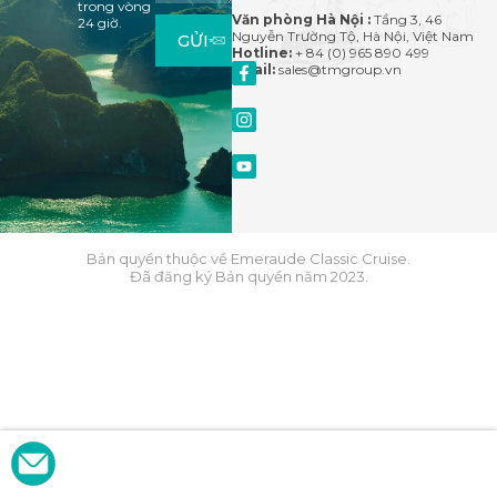
trong vòng
Văn phòng Hà Nội :
Tầng 3, 46
24 giờ.
Nguyễn Trường Tộ, Hà Nội, Việt Nam
GỬI
Hotline:
+ 84 (0) 965 890 499
Email:
sales@tmgroup.vn
Bản quyền thuộc về Emeraude Classic Cruise.
Đã đăng ký Bản quyền năm 2023.