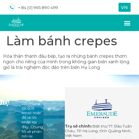
VN
EN
+ 84 (0) 965 890 499
Làm bánh crepes
Về chúng tôi
Du th
Hóa thân thành đầu bếp, tạo ra những bánh crepes thơm
ngon cho riêng của mình trong không gian biển xanh lộng
gió là trải nghiệm độc đáo trên biển Hạ Long
Liên
Mọi thắc
mắc vui
hệ
lòng liên
với chúng
tôi qua
email hoặc
để lại lời
nhắn tại
Trụ sở chính:
Biệt thự T7, Đảo Tuần
đây. Chúng
Châu, TP Hạ Long, tỉnh Quảng Ninh,
tôi sẽ phản
Việt Nam
hồi lại