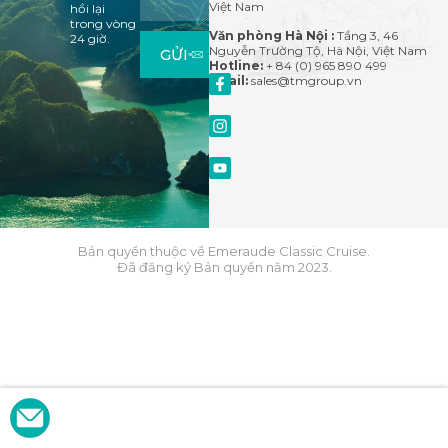
Việt Nam
hồi lại
trong vòng
Văn phòng Hà Nội :
Tầng 3, 46
24 giờ.
Nguyễn Trường Tộ, Hà Nội, Việt Nam
GỬI
Hotline:
+ 84 (0) 965 890 499
Email:
sales@tmgroup.vn
Bản quyền thuộc về Emeraude Classic Cruise.
Đã đăng ký Bản quyền năm 2023.