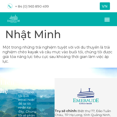
VN
EN
+ 84 (0) 965 890 499
Nhật Minh
Một trong những trải nghiệm tuyệt vời với du thuyền là trải
nghiệm chèo kayak và câu mực vào buổi tối, chúng tôi được
giải tỏa năng lực tiêu cực sau khoảng thời gian làm việc áp
lực.
Liên
Mọi thắc
mắc vui
hệ
lòng liên
với chúng
tôi qua
email hoặc
để lại lời
nhắn tại
Trụ sở chính:
Biệt thự T7, Đảo Tuần
đây. Chúng
Châu, TP Hạ Long, tỉnh Quảng Ninh,
tôi sẽ phản