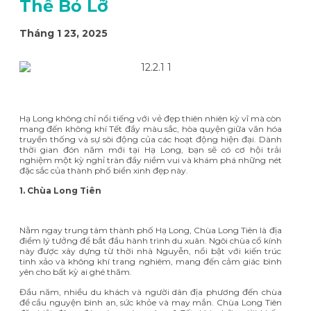
Thể Bỏ Lỡ
Tháng 1 23, 2025
Hạ Long không chỉ nổi tiếng với vẻ đẹp thiên nhiên kỳ vĩ mà còn
mang đến không khí Tết đầy màu sắc, hòa quyện giữa văn hóa
truyền thống và sự sôi động của các hoạt động hiện đại. Dành
thời gian đón năm mới tại Hạ Long, bạn sẽ có cơ hội trải
nghiệm một kỳ nghỉ tràn đầy niềm vui và khám phá những nét
đặc sắc của thành phố biển xinh đẹp này.
1. Chùa Long Tiên
Nằm ngay trung tâm thành phố Hạ Long, Chùa Long Tiên là địa
điểm lý tưởng để bắt đầu hành trình du xuân. Ngôi chùa cổ kính
này được xây dựng từ thời nhà Nguyễn, nổi bật với kiến trúc
tinh xảo và không khí trang nghiêm, mang đến cảm giác bình
yên cho bất kỳ ai ghé thăm.
Đầu năm, nhiều du khách và người dân địa phương đến chùa
để cầu nguyện bình an, sức khỏe và may mắn. Chùa Long Tiên