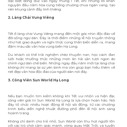
đặc biệt đông đúc vào ngày mùng 1 Tết, khi những lời khấn
nguyện đầu năm hòa cùng tiếng chuông chùa ngân vang, tạo
nên khung cảnh đầy linh thiêng.
2. Làng Chài Vung Viêng
Tết ở làng chài Vung Viêng mang đến một góc nhìn độc đáo về
đời sống ngư dân. Đây là thời điểm những lễ hội truyền thống
như hát giao duyên và nghi thức cúng thần biển diễn ra, mang
đậm màu sắc văn hóa vùng biển Hạ Long.
Du khách có thể trải nghiệm chèo thuyền nan, học cách đan
lưới hoặc thưởng thức những món ăn hải sản tươi ngon do
chính ngư dân chế biến. Những ngày đầu năm mới tại làng chài
không chỉ mang lại sự yên bình mà còn giúp bạn hiểu thêm về
nét đẹp văn hóa độc đáo của người dân nơi đây.
3. Công Viên Sun World Hạ Long
Nếu bạn muốn tìm kiếm không khí Tết vui nhộn và hiện đại,
công viên giải trí Sun World Hạ Long là lựa chọn hoàn hảo. Nơi
đây tổ chức nhiều hoạt động lễ hội sôi động, từ các chương
trình biểu diễn nghệ thuật đường phố đến lễ hội ánh sáng
hoành tráng.
Không chỉ dành cho trẻ nhỏ, Sun World còn thu hút người lớn
với các trò chơi cảm giác mạnh, vòng quay Mặt Trời, và tuyến