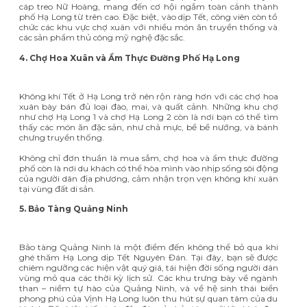
cáp treo Nữ Hoàng, mang đến cơ hội ngắm toàn cảnh thành
phố Hạ Long từ trên cao. Đặc biệt, vào dịp Tết, công viên còn tổ
chức các khu vực chợ xuân với nhiều món ăn truyền thống và
các sản phẩm thủ công mỹ nghệ đặc sắc.
4. Chợ Hoa Xuân và Ẩm Thực Đường Phố Hạ Long
Không khí Tết ở Hạ Long trở nên rộn ràng hơn với các chợ hoa
xuân bày bán đủ loại đào, mai, và quất cảnh. Những khu chợ
như chợ Hạ Long 1 và chợ Hạ Long 2 còn là nơi bạn có thể tìm
thấy các món ăn đặc sản, như chả mực, bề bề nướng, và bánh
chưng truyền thống.
Không chỉ đơn thuần là mua sắm, chợ hoa và ẩm thực đường
phố còn là nơi du khách có thể hòa mình vào nhịp sống sôi động
của người dân địa phương, cảm nhận trọn vẹn không khí xuân
tại vùng đất di sản.
5. Bảo Tàng Quảng Ninh
Bảo tàng Quảng Ninh là một điểm đến không thể bỏ qua khi
ghé thăm Hạ Long dịp Tết Nguyên Đán. Tại đây, bạn sẽ được
chiêm ngưỡng các hiện vật quý giá, tái hiện đời sống người dân
vùng mỏ qua các thời kỳ lịch sử. Các khu trưng bày về ngành
than – niềm tự hào của Quảng Ninh, và về hệ sinh thái biển
phong phú của Vịnh Hạ Long luôn thu hút sự quan tâm của du