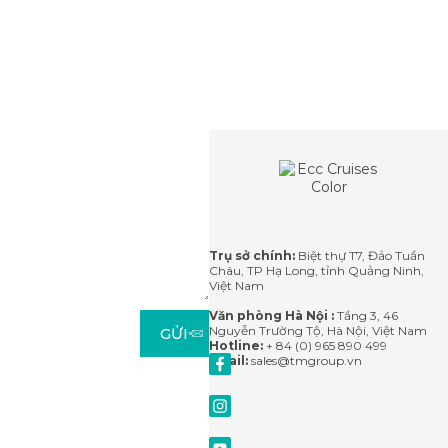
Liên
Mọi thắc
mắc vui
hệ
lòng liên
với chúng
tôi qua
email hoặc
để lại lời
nhắn tại
Trụ sở chính:
Biệt thự T7, Đảo Tuần
đây. Chúng
Châu, TP Hạ Long, tỉnh Quảng Ninh,
tôi sẽ phản
Việt Nam
hồi lại
trong vòng
Văn phòng Hà Nội :
Tầng 3, 46
24 giờ.
Nguyễn Trường Tộ, Hà Nội, Việt Nam
GỬI
Hotline:
+ 84 (0) 965 890 499
Email:
sales@tmgroup.vn