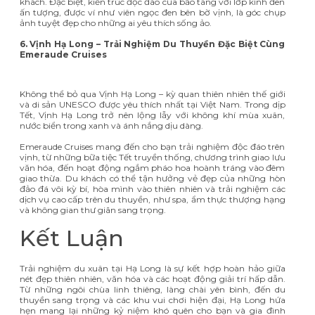
khách. Đặc biệt, kiến trúc độc đáo của bảo tàng với lớp kính đen
ấn tượng, được ví như viên ngọc đen bên bờ vịnh, là góc chụp
ảnh tuyệt đẹp cho những ai yêu thích sống ảo.
6. Vịnh Hạ Long – Trải Nghiệm Du Thuyền Đặc Biệt Cùng
Emeraude Cruises
Không thể bỏ qua Vịnh Hạ Long – kỳ quan thiên nhiên thế giới
và di sản UNESCO được yêu thích nhất tại Việt Nam. Trong dịp
Tết, Vịnh Hạ Long trở nên lộng lẫy với không khí mùa xuân,
nước biển trong xanh và ánh nắng dịu dàng.
Emeraude Cruises mang đến cho bạn trải nghiệm độc đáo trên
vịnh, từ những bữa tiệc Tết truyền thống, chương trình giao lưu
văn hóa, đến hoạt động ngắm pháo hoa hoành tráng vào đêm
giao thừa. Du khách có thể tận hưởng vẻ đẹp của những hòn
đảo đá vôi kỳ bí, hòa mình vào thiên nhiên và trải nghiệm các
dịch vụ cao cấp trên du thuyền, như spa, ẩm thực thượng hạng
và không gian thư giãn sang trọng.
Kết Luận
Trải nghiệm du xuân tại Hạ Long là sự kết hợp hoàn hảo giữa
nét đẹp thiên nhiên, văn hóa và các hoạt động giải trí hấp dẫn.
Từ những ngôi chùa linh thiêng, làng chài yên bình, đến du
thuyền sang trọng và các khu vui chơi hiện đại, Hạ Long hứa
hẹn mang lại những kỷ niệm khó quên cho bạn và gia đình