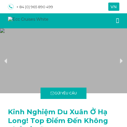
VN
EN
+ 84 (0) 965 890 499
Về chúng tôi
Du t
Lịch tr
GỬI YÊU CẦU
Kinh Nghiệm Du Xuân Ở Hạ
Long! Top Điểm Đến Không