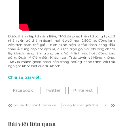
Được thành lập từ năm 1994, TMG đã phát triển từ công ty có 3
nhân viên trở thành doanh nghiệp với hơn 2.500 lao động làm
việc trên toàn thế giới. Thiên Minh hiện là tập đoàn hàng đầu
châu Á cung cấp các dịch vụ du lịch trọn gói với phương châm
lấy khách hàng làm trung tâm. Với 4 lĩnh vực hoạt động bao
gồm: Quản lý điểm đến, Khách sạn, Trực tuyến và Hàng không,
TMG là mảnh ghép hoàn hảo trong những hành trình với trải
nghiệm khác biệt của du khách.
Chia sẻ bài viết:
Facebook
Twitter
Pinterest
Top 5 lý do chọn Emeraude Classic cho sự kiện đón năm mới ở Vịnh Hạ Long
Lonely Planet giới thiệu Emeraude Premium và Hàng không Hải Âu cho hành trình khám phá Vịnh Hạ Long
Bài viết liên quan