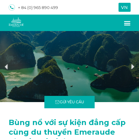
VN
EN
+ 84 (0) 965 890 499
GỬI YÊU CẦU
Bùng nổ với sự kiện đẳng cấp
cùng du thuyền Emeraude