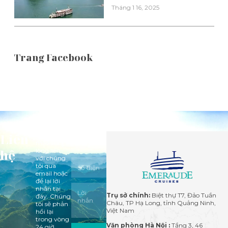
Tháng 1 16, 2025
Trang Facebook
Liên
Mọi thắc
mắc vui
hệ
lòng liên
với chúng
tôi qua
email hoặc
để lại lời
nhắn tại
Trụ sở chính:
Biệt thự T7, Đảo Tuần
đây. Chúng
Châu, TP Hạ Long, tỉnh Quảng Ninh,
tôi sẽ phản
Việt Nam
hồi lại
trong vòng
Văn phòng Hà Nội :
Tầng 3, 46
24 giờ.