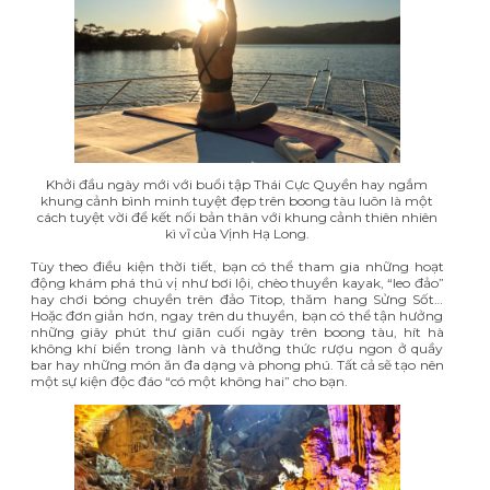
Khởi đầu ngày mới với buổi tập Thái Cực Quyền hay ngắm
khung cảnh bình minh tuyệt đẹp trên boong tàu luôn là một
cách tuyệt vời để kết nối bản thân với khung cảnh thiên nhiên
kì vĩ của Vịnh Hạ Long.
Tùy theo điều kiện thời tiết, bạn có thể tham gia
những hoạt
động khám phá thú vị
như bơi lội, chèo thuyền kayak, “leo đảo”
hay chơi bóng chuyền trên đảo Titop, thăm hang Sửng Sốt…
Hoặc đơn giản hơn, ngay trên du thuyền, bạn có thể tận hưởng
những giây phút thư giãn cuối ngày trên boong tàu, hít hà
không khí biển trong lành và thưởng thức rượu ngon ở quầy
bar hay những món ăn đa dạng và phong phú. Tất cả sẽ tạo nên
một sự kiện độc đáo “có một không hai” cho bạn.