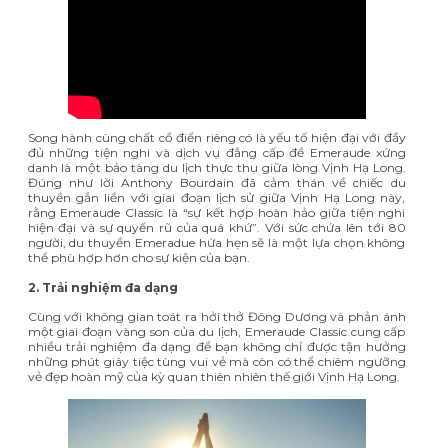
Song hành cùng chất cổ điển riêng có là yếu tố hiện đại với đầy
đủ những tiện nghi và dịch vụ đẳng cấp để Emeraude xứng
danh là
một bảo tàng du lịch thực thụ giữa lòng Vịnh Hạ Long
.
Đúng như lời Anthony Bourdain đã cảm thán về chiếc du
thuyền gắn liền với giai đoạn lịch sử giữa Vịnh Hạ Long này,
rằng Emeraude Classic là “sự kết hợp hoàn hảo giữa tiện nghi
hiện đại và sự quyến rũ của quá khứ”. Với sức chứa lên tới 80
người, du thuyền Emeradue hứa hẹn sẽ là một lựa chọn không
thể phù hợp hơn cho sự kiện của bạn.
2. Trải nghiệm đa dạng
Cùng với không gian toát ra hởi thở Đông Dương và phản ánh
một giai đoạn vàng son của du lịch, Emeraude Classic cung cấp
nhiều
trải nghiệm đa dạng
để bạn không chỉ được tận hưởng
những phút giây tiệc tùng vui vẻ mà còn có thể chiêm ngưỡng
vẻ đẹp hoàn mỹ của kỳ quan thiên nhiên thế giới Vịnh Hạ Long.